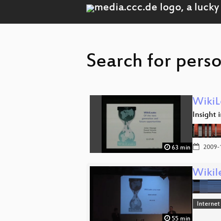
Search for perso
WikiL
Insight 
2009-
63 min
Wikil
Internet
55 min