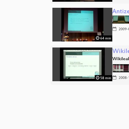
Antiz
2009-
64 min
Wikil
Wikilea
2008-
58 min