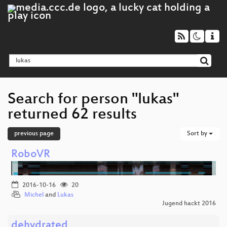
Search for person "lukas"
returned 62 results
previous page
Sort by
RoboVR
2016-10-16
20
Michel
and
Lukas
Jugend hackt 2016
dehydrated