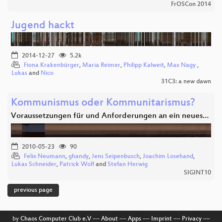
FrOSCon 2014
Jugend hackt
2014-12-27
5.2k
Fiona Krakenbürger
,
Maria Reimer
,
Philipp Kalweit
,
Max Nagy
,
Lukas
and
Nico
31C3: a new dawn
Kommunismus oder Kommunitarismus?
Voraussetzungen für und Anforderungen an ein neues…
2010-05-23
90
Felix Neumann
,
ghandy
,
Jens Seipenbusch
,
Joachim Losehand
,
Lukas Schneider
,
Patrick Wolf
and
Stefan Herwig
SIGINT10
previous page
by
Chaos Computer Club e.V
––
About
––
Apps
––
Imprint
––
Privacy
––