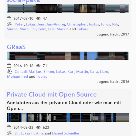
social-paka
2017-09-10
47
Peter
,
Lukas
,
Jens
,
Jan-Andrej
,
Christopher
,
Justus
,
Julius
,
Nils
,
Simon
,
Marc
,
Phil
,
Felix
,
Lars
,
Marvin
and
Tobias
Jugend hackt 2017
GRaaS
2016-10-16
71
Genadi
,
Markus
,
Simon
,
Lukas
,
Karl
,
Martin
,
Cara
,
Liam
,
Muhammed
and
Tobias
Jugend hackt 2016
Private Cloud mit Open Source
Anekdoten aus der privaten Cloud oder wie man mit
Open…
2014-08-23
623
Dr. Lukas Pustina
and
Daniel Schneller