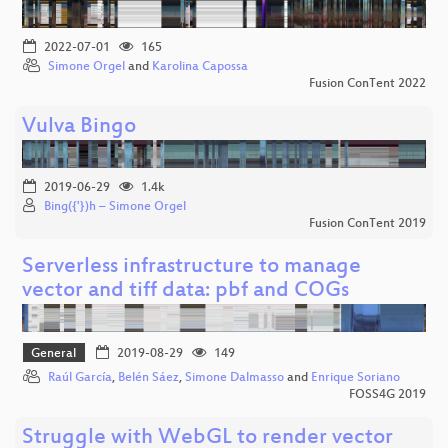
2022-07-01
165
Simone Orgel
and
Karolina Capossa
Fusion ConTent 2022
Vulva Bingo
2019-06-29
1.4k
Bing({'})h – Simone Orgel
Fusion ConTent 2019
Serverless infrastructure to manage
vector and tiff data: pbf and COGs
General
2019-08-29
149
Raúl García
,
Belén Sáez
,
Simone Dalmasso
and
Enrique Soriano
FOSS4G 2019
Struggle with WebGL to render vector