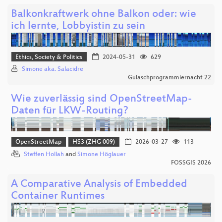
Balkonkraftwerk ohne Balkon oder: wie
ich lernte, Lobbyistin zu sein
Ethics, Society & Politics
2024-05-31
629
Simone aka. Salacidre
Gulaschprogrammiernacht 22
Wie zuverlässig sind OpenStreetMap-
Daten für LKW-Routing?
OpenStreetMap
HS3 (ZHG 009)
2026-03-27
113
Steffen Hollah
and
Simone Höglauer
FOSSGIS 2026
A Comparative Analysis of Embedded
Container Runtimes