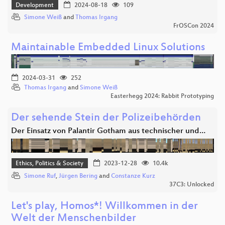
Development
2024-08-18
109
Simone Weiß
and
Thomas Irgang
FrOSCon 2024
Maintainable Embedded Linux Solutions
2024-03-31
252
Thomas Irgang
and
Simone Weiß
Easterhegg 2024: Rabbit Prototyping
Der sehende Stein der Polizeibehörden
Der Einsatz von Palantir Gotham aus technischer und…
Ethics, Politics & Society
2023-12-28
10.4k
Simone Ruf
,
Jürgen Bering
and
Constanze Kurz
37C3: Unlocked
Let's play, Homos*! Willkommen in der
Welt der Menschenbilder