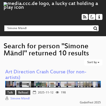
Search for person "Simone
Mändl" returned 10 results
Sort by
Art Direction Crash Course (for non-
artists)
Talk
Ballsaal
2025-11-12
198
Simone Mändl
GodotFest 2025