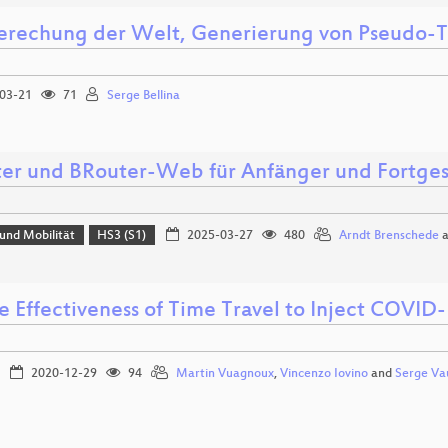
erechung der Welt, Generierung von Pseudo-T
03-21
71
Serge Bellina
er und BRouter-Web für Anfänger und Fortges
und Mobilität
HS3 (S1)
2025-03-27
480
Arndt Brenschede
a
e Effectiveness of Time Travel to Inject COVID-
2020-12-29
94
Martin Vuagnoux
,
Vincenzo Iovino
and
Serge Va