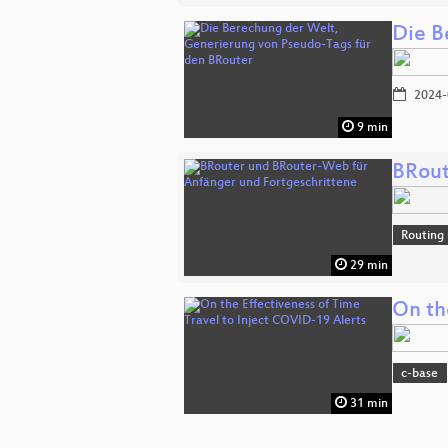
Die B
2024-
9 min
BRout
Routing 
29 min
On th
c-base
31 min