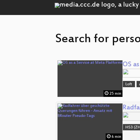
Search for pers
OS as
Loft
25 min
Radfa
HS3 (ZH
6 min