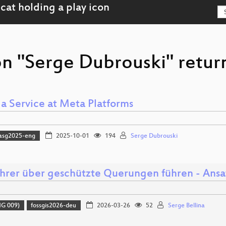
on "Serge Dubrouski" return
 a Service at Meta Platforms
asg2025-eng
2025-10-01
194
Serge Dubrouski
hrer über geschützte Querungen führen - Ansa
G 009)
fossgis2026-deu
2026-03-26
52
Serge Bellina