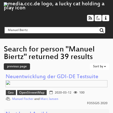
Search for person "Manuel
Biertz" returned 39 results
previous page
Sort by
Neuentwicklung der GDI-DE Testsuite
Geo
OpenStreeetMap
2020-03-12
100
Manuel Fischer
and
Marc Jansen
FOSSGIS 2020