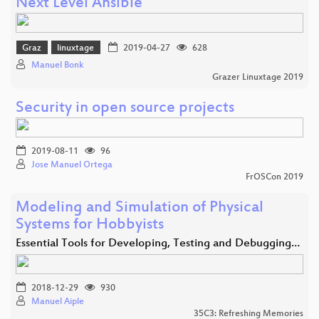
Next Level Ansible
Graz
linuxtage
2019-04-27
628
Manuel Bonk
Grazer Linuxtage 2019
Security in open source projects
2019-08-11
96
Jose Manuel Ortega
FrOSCon 2019
Modeling and Simulation of Physical
Systems for Hobbyists
Essential Tools for Developing, Testing and Debugging…
2018-12-29
930
Manuel Aiple
35C3: Refreshing Memories