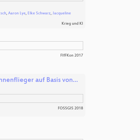
tsch
,
Aaron Lye
,
Elke Schwarz
,
Jacqueline
Krieg und KI
FIfFKon 2017
hnenflieger auf Basis von…
FOSSGIS 2018