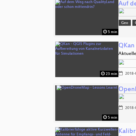
Auf d
Geo
5 min
QKan 
Aktuell
2018-
23 min
OpenD
2018-
5 min
Kalib