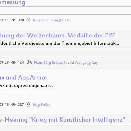
emessung
03-11
328
Jörg Logemann (DL2NI)
ihung der Weizenbaum-Medaille des FIfF
dentliche Verdienste um das Themengebiet Informatik…
09-29
134
Hans-Jörg Kreowski
and
Wolfgang Coy
ux und AppArmor
x mit ugo zu ungenau ist
08-19
287
Jörg Brühe
e-Hearing "Krieg mit Künstlicher Intelligenz"