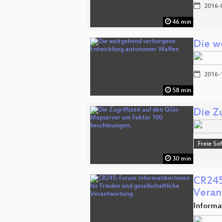
2016-
46 min
Die w
2016-
58 min
Die Z
Freie So
30 min
CR245
Veran
Informa