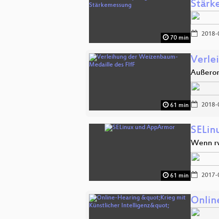
Stärk
2018-
70 min
Verle
Außeror
2018-
61 min
SELin
Wenn rw
2017-
61 min
Onlin