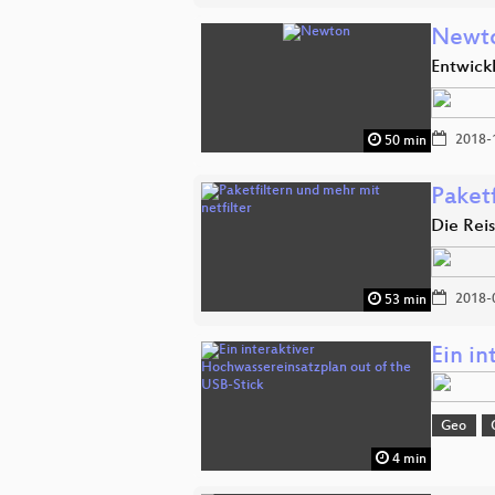
Newt
Entwick
2018-
50 min
Paketf
Die Rei
2018-
53 min
Ein i
Geo
4 min