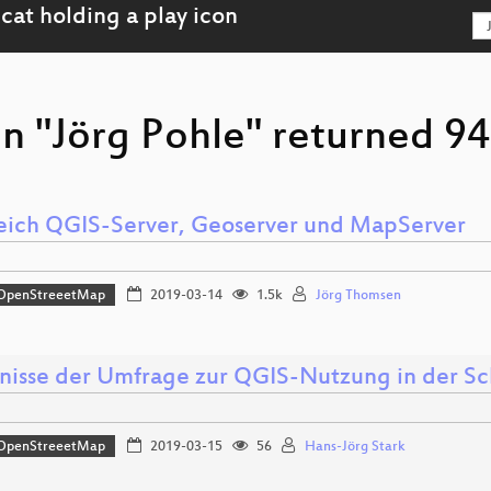
n "Jörg Pohle" returned 94
eich QGIS-Server, Geoserver und MapServer
OpenStreeetMap
2019-03-14
1.5k
Jörg Thomsen
nisse der Umfrage zur QGIS-Nutzung in der S
OpenStreeetMap
2019-03-15
56
Hans-Jörg Stark