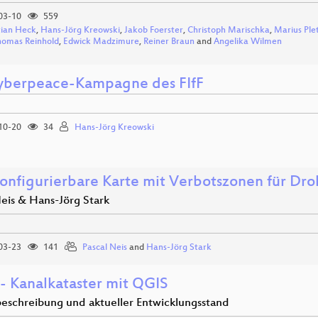
03-10
559
tian Heck
,
Hans-Jörg Kreowski
,
Jakob Foerster
,
Christoph Marischka
,
Marius Ple
homas Reinhold
,
Edwick Madzimure
,
Reiner Braun
and
Angelika Wilmen
yberpeace-Kampagne des FIfF
10-20
34
Hans-Jörg Kreowski
konfigurierbare Karte mit Verbotszonen für Dro
Neis & Hans-Jörg Stark
03-23
141
Pascal Neis
and
Hans-Jörg Stark
- Kanalkataster mit QGIS
beschreibung und aktueller Entwicklungsstand