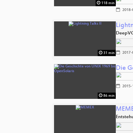
118 min
2018-
Lightn
DeepVGI
2017-
31 min
Die G
2015-
86 min
MEM
Entsteh