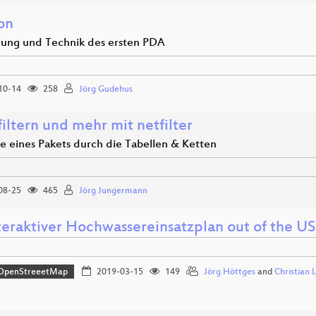
on
lung und Technik des ersten PDA
10-14
258
Jörg Gudehus
iltern und mehr mit netfilter
se eines Pakets durch die Tabellen & Ketten
08-25
465
Jörg Jungermann
nteraktiver Hochwassereinsatzplan out of the U
OpenStreeetMap
2019-03-15
149
Jörg Höttges
and
Christian 