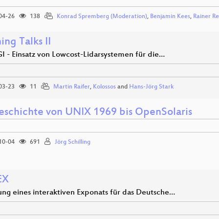
04-26
138
Konrad Spremberg (Moderation)
,
Benjamin Kees
,
Rainer R
ing Talks II
 - Einsatz von Lowcost-Lidarsystemen für die…
03-23
11
Martin Raifer
,
Kolossos
and
Hans-Jörg Stark
eschichte von UNIX 1969 bis OpenSolaris
10-04
691
Jörg Schilling
EX
ung eines interaktiven Exponats für das Deutsche…