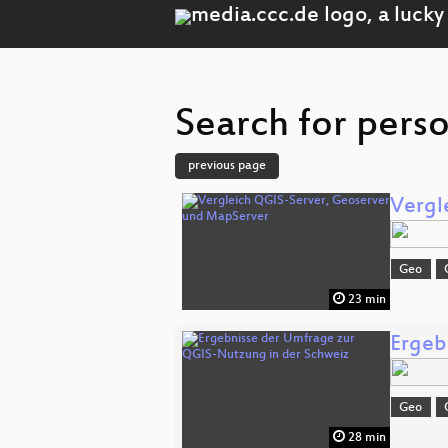
Search for perso
previous page
Vergl
Geo
23 min
Ergeb
Geo
28 min