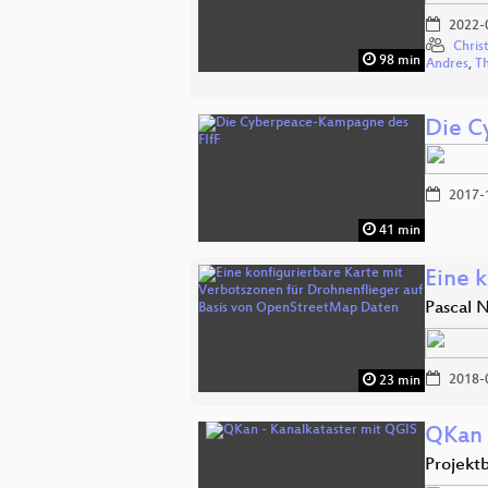
2022-
Chris
98 min
Andres
,
T
Die C
2017-
41 min
Eine 
Pascal 
2018-
23 min
QKan 
Projekt