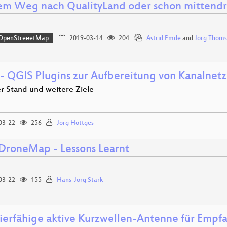
em Weg nach QualityLand oder schon mittendr
OpenStreeetMap
2019-03-14
204
Astrid Emde
and
Jörg Thom
- QGIS Plugins zur Aufbereitung von Kanalnetz
er Stand und weitere Ziele
03-22
256
Jörg Höttges
roneMap - Lessons Learnt
03-22
155
Hans-Jörg Stark
rierfähige aktive Kurzwellen-Antenne für Empf