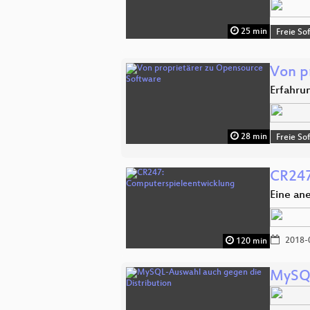
25 min
Freie So
Von p
Erfahru
28 min
Freie So
CR247
Eine an
2018-
120 min
MySQL