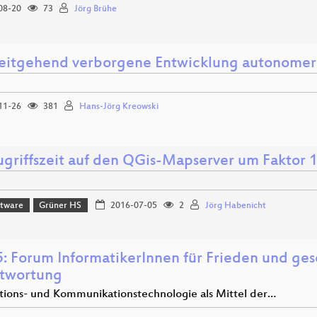
08-20
73
Jörg Brühe
eitgehend verborgene Entwicklung autonome
11-26
381
Hans-Jörg Kreowski
ugriffszeit auf den QGis-Mapserver um Faktor 
ftware
Grüner HS
2016-07-05
2
Jörg Habenicht
: Forum InformatikerInnen für Frieden und gese
twortung
tions- und Kommunikationstechnologie als Mittel der…