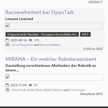
DENOG17
Barrierefreiheit bei OpenTalk
Lessons Learned
Eingeschränkt Nutzbar - European Accessibility Act
HS 5
2025-08-16
175
Emre Neumann
and
Dennis Kalbhen
FrOSCon 2025
MIRANA – Ein mobiler Roboterassistent
Darstellung verschiedener Methoden der Robotik an
einem…
2019-11-09
57
Nico Studt
,
Robin Denz
,
Rabia Demirci
and
Emre Ergün
MetaNook 2019