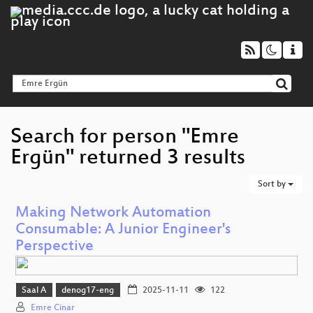
Search for person "Emre
Ergün" returned 3 results
Sort by
Making Network Automation
Consumable: A Junior Engineer's
Perspective
Saal A
denog17-eng
2025-11-11
122
Emre Cinar