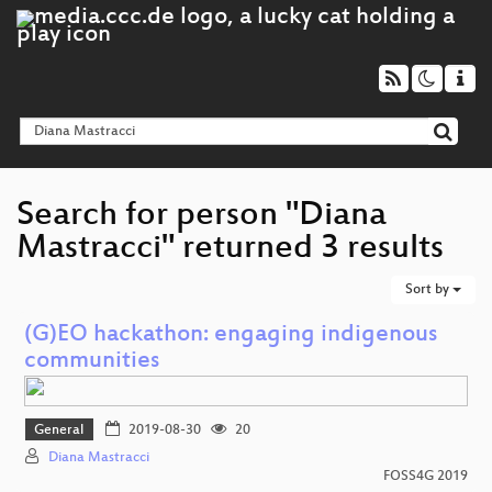
Search for person "Diana
Mastracci" returned 3 results
Sort by
(G)EO hackathon: engaging indigenous
communities
General
2019-08-30
20
Diana Mastracci
FOSS4G 2019