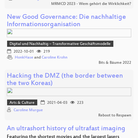
MRMCD 2023 - Wem gehört die Wirklichkeit?
New Good Governance: Die nachhaltige
Informationsorganisation
Digital und Nachhaltig – Transformative Geschäftsmodelle
2022-10-01
219
HonkHase
and
Caroline Krohn
Bits & Bäume 2022
Hacking the DMZ (the border between
the two Koreas)
Arts & Culture
2021-04-03
223
Caroline Murgue
Reboot to Respawn
An ultrashort history of ultrafast imaging
Featuring the shortest movies and the largest lasers