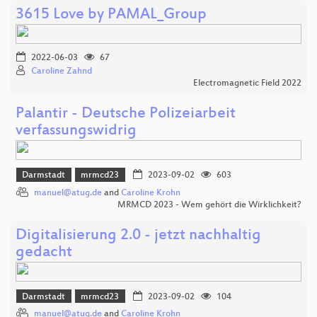
3615 Love by PAMAL_Group
2022-06-03
67
Caroline Zahnd
Electromagnetic Field 2022
Palantir - Deutsche Polizeiarbeit
verfassungswidrig
Darmstadt
mrmcd23
2023-09-02
603
manuel@atug.de
and
Caroline Krohn
MRMCD 2023 - Wem gehört die Wirklichkeit?
Digitalisierung 2.0 - jetzt nachhaltig
gedacht
Darmstadt
mrmcd23
2023-09-02
104
manuel@atug.de
and
Caroline Krohn