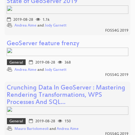
State of GeoServer 2019
2019-08-28
1.1k
Andrea Aime
and
Jody Garnett
FOSS4G 2019
GeoServer feature frenzy
General
2019-08-28
368
Andrea Aime
and
Jody Garnett
FOSS4G 2019
Crunching Data In GeoServer : Mastering
Rendering Transformations, WPS
Processes And SQL…
General
2019-08-28
150
Mauro Bartolomeoli
and
Andrea Aime
FOSS4G 2019