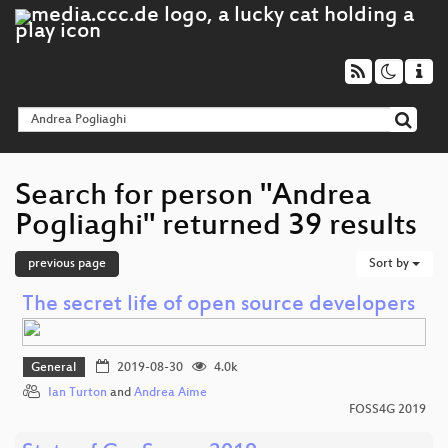
Search for person "Andrea
Pogliaghi" returned 39 results
previous page
Sort by
The secret life of open source developers
General
2019-08-30
4.0k
Ian Turton
and
Andrea Aime
FOSS4G 2019