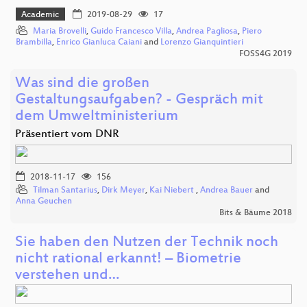
Academic
2019-08-29
17
Maria Brovelli
,
Guido Francesco Villa
,
Andrea Pagliosa
,
Piero
Brambilla
,
Enrico Gianluca Caiani
and
Lorenzo Gianquintieri
FOSS4G 2019
Was sind die großen
Gestaltungsaufgaben? - Gespräch mit
dem Umweltministerium
Präsentiert vom DNR
2018-11-17
156
Tilman Santarius
,
Dirk Meyer
,
Kai Niebert
,
Andrea Bauer
and
Anna Geuchen
Bits & Bäume 2018
Sie haben den Nutzen der Technik noch
nicht rational erkannt! – Biometrie
verstehen und…