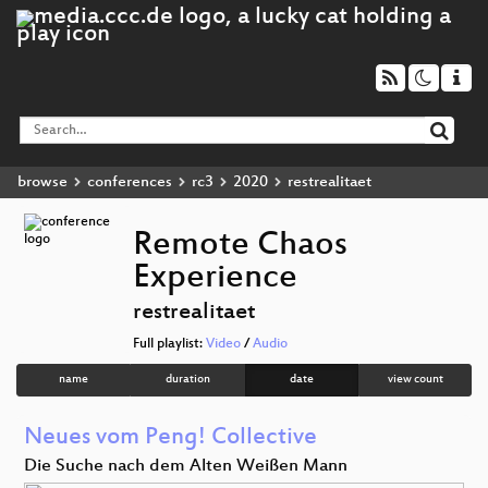
browse
conferences
rc3
2020
restrealitaet
Remote Chaos
Experience
restrealitaet
Full playlist:
Video
/
Audio
name
duration
date
view count
Neues vom Peng! Collective
Die Suche nach dem Alten Weißen Mann