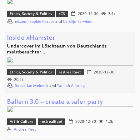
Ethics, Society & Politics
rC3
2020-12-30
2.4k
niczem
,
Sophie Krause
and
Carolijn Terwindt
Inside xHamster
Undercover im Löschteam von Deutschlands
meistbesuchter…
Ethics, Society & Politics
restrealitaet
2020-12-30
20.5k
Sebastian Meineck
and
Yannah Alfering
Ballern 3.0 – create a safer party
Art & Culture
restrealitaet
2020-12-30
1.2k
Andrea Piest