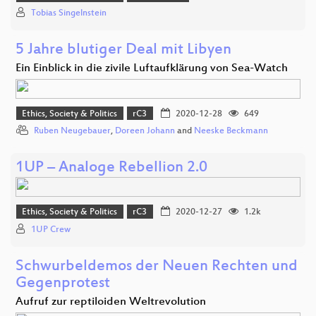
Tobias Singelnstein
5 Jahre blutiger Deal mit Libyen
Ein Einblick in die zivile Luftaufklärung von Sea-Watch
Ethics, Society & Politics
rC3
2020-12-28
649
Ruben Neugebauer
,
Doreen Johann
and
Neeske Beckmann
1UP – Analoge Rebellion 2.0
Ethics, Society & Politics
rC3
2020-12-27
1.2k
1UP Crew
Schwurbeldemos der Neuen Rechten und
Gegenprotest
Aufruf zur reptiloiden Weltrevolution