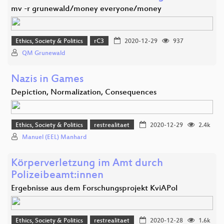
mv -r grunewald/money everyone/money
Ethics, Society & Politics
rC3
2020-12-29
937
QM Grunewald
Nazis in Games
Depiction, Normalization, Consequences
Ethics, Society & Politics
restrealitaet
2020-12-29
2.4k
Manuel (EEL) Manhard
Körperverletzung im Amt durch
Polizeibeamt:innen
Ergebnisse aus dem Forschungsprojekt KviAPol
Ethics, Society & Politics
restrealitaet
2020-12-28
1.6k