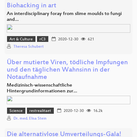
Biohacking in art
An interdisciplinary foray from slime moulds to fungi
and…
Art & Culture
rC3
2020-12-30
621
Theresa Schubert
Über mutierte Viren, tödliche Impfungen
und den täglichen Wahnsinn in der
Notaufnahme
Medizinisch-wissenschaftliche
Hintergrundinformationen zur…
Science
restrealitaet
2020-12-30
16.2k
Dr. med. Elisa Stein
Die alternativlose Umverteilungs-Gala!