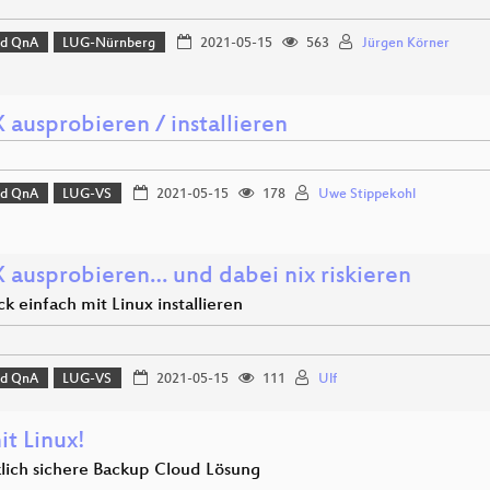
nd QnA
LUG-Nürnberg
2021-05-15
563
Jürgen Körner
 ausprobieren / installieren
nd QnA
LUG-VS
2021-05-15
178
Uwe Stippekohl
 ausprobieren… und dabei nix riskieren
k einfach mit Linux installieren
nd QnA
LUG-VS
2021-05-15
111
Ulf
it Linux!
klich sichere Backup Cloud Lösung