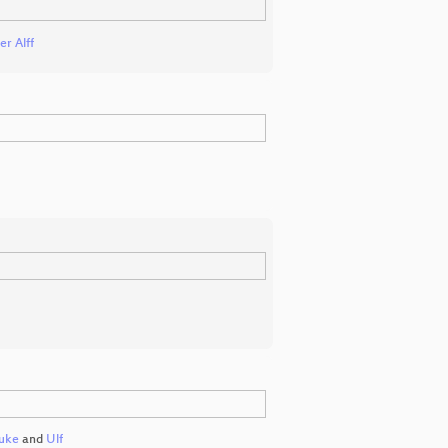
er Alff
uke
and
Ulf