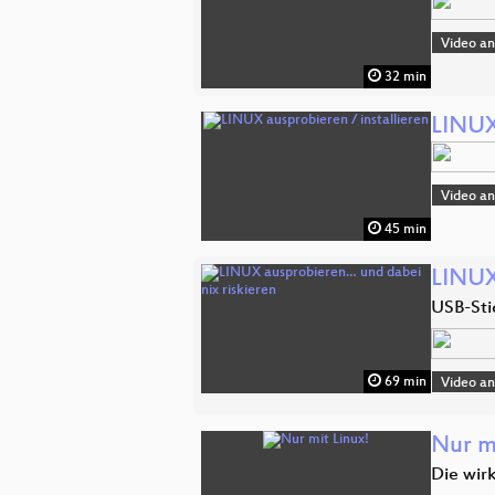
Video a
32 min
LINUX
Video a
45 min
LINUX
USB-Stic
69 min
Video a
Nur m
Die wir