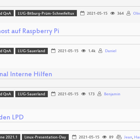
nd QnA
LUG-Bitburg-Prüm-Schneifeltux
2021-05-15
364
Oliv
ost auf Raspberry Pi
nd QnA
LUG-Sauerland
2021-05-15
1.4k
Daniel
nal Interne Hilfen
nd QnA
LUG-Sauerland
2021-05-15
173
Benjamin
den LPD
ine 2021.1
Linux-Presentation-Day
2021-05-15
89
Jean
,
Ha