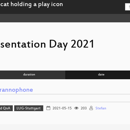
esentation Day 2021
duration
date
rannophone
nd QnA
LUG-Stuttgart
2021-05-15
203
Stefan