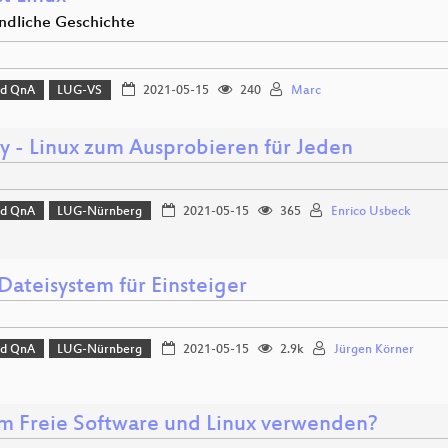
ndliche Geschichte
nd QnA
LUG-VS
2021-05-15
240
Marc
y - Linux zum Ausprobieren für Jeden
nd QnA
LUG-Nürnberg
2021-05-15
365
Enrico Usbeck
Dateisystem für Einsteiger
nd QnA
LUG-Nürnberg
2021-05-15
2.9k
Jürgen Körner
 Freie Software und Linux verwenden?