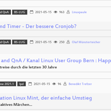
nd QnA
BS-LUG
2021-05-15
963
Linuxpaule
md Timer - Der bessere Cronjob?
nd QnA
BS-LUG
2021-05-15
250
Olaf Münsterteicher
 and QnA / Kanal Linux User Group Bern : Happ
treise durch die letzten 30 Jahre
ine 2021.1
lpd
2021-05-15
96
Benedikt Trefzer
lation Linux Mint, der einfache Umstieg
raktives Märchen...