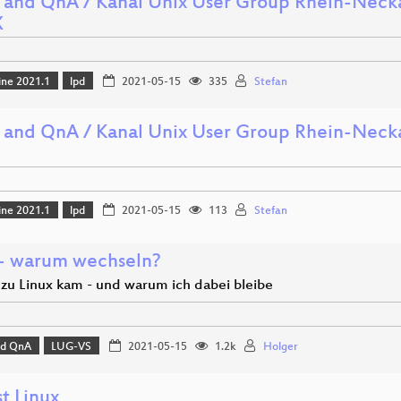
 and QnA / Kanal Unix User Group Rhein-Neckar
X
ine 2021.1
lpd
2021-05-15
335
Stefan
 and QnA / Kanal Unix User Group Rhein-Neckar 
ine 2021.1
lpd
2021-05-15
113
Stefan
 - warum wechseln?
 zu Linux kam - und warum ich dabei bleibe
nd QnA
LUG-VS
2021-05-15
1.2k
Holger
t Linux