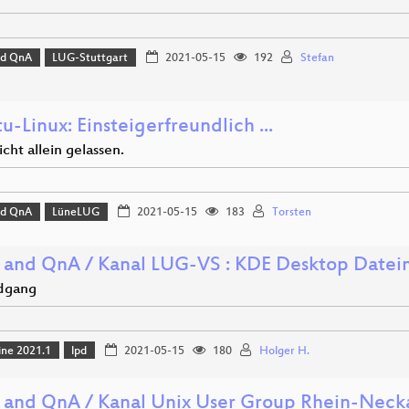
nd QnA
LUG-Stuttgart
2021-05-15
192
Stefan
-Linux: Einsteigerfreundlich ...
nicht allein gelassen.
nd QnA
LüneLUG
2021-05-15
183
Torsten
 and QnA / Kanal LUG-VS : KDE Desktop Datei
dgang
ine 2021.1
lpd
2021-05-15
180
Holger H.
 and QnA / Kanal Unix User Group Rhein-Neckar 