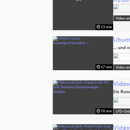
X2Go
Video a
23 min
Ubuntu
... und 
27 min
Video a
Video
Ein Run
70 min
LPD-Onl
Video