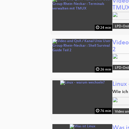
Video
TMU
LPD-Onl
24 min
Video
2
LPD-Onl
26 min
Linux
Wie ich
76 min
Video a
Was is