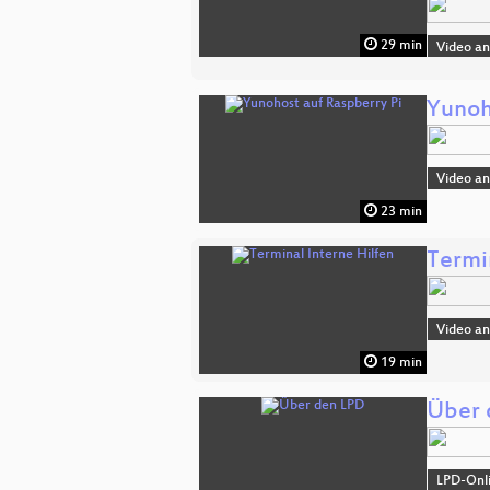
29 min
Video a
Yunoh
Video a
23 min
Termi
Video a
19 min
Über 
LPD-Onl