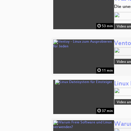
Die une
53 min
Video a
Vento
Video a
11 min
Linux 
Video a
37 min
Warum