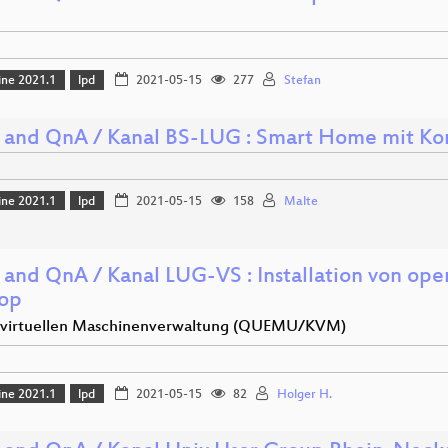
ine 2021.1
lpd
2021-05-15
277
Stefan
 and QnA / Kanal BS-LUG : Smart Home mit Kom
ine 2021.1
lpd
2021-05-15
158
Malte
 and QnA / Kanal LUG-VS : Installation von o
op
 virtuellen Maschinenverwaltung (QUEMU/KVM)
ine 2021.1
lpd
2021-05-15
82
Holger H.