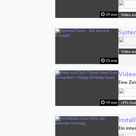
29 min
Video a
Syste
Video a
23 min
Video
Eine Zei
19 min
LPD-Onl
Instal
Ein inte