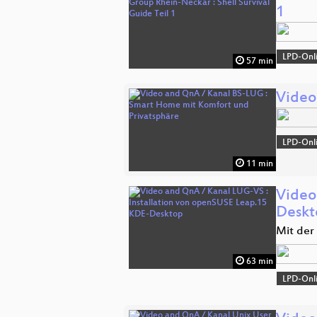
1
LPD-Onl
57 min
Video
LPD-Onl
11 min
Video
Deskt
Mit der
63 min
LPD-Onl