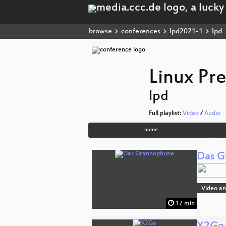
browse
conferences
lpd2021-1
lpd
Linux Pr
lpd
Full playlist:
Video
/
Audio
name
Das G
Video a
17 min