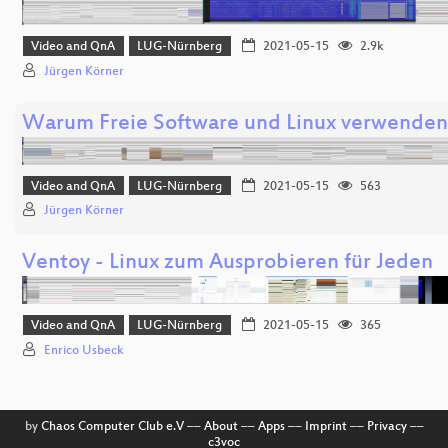
Video and QnA
LUG-Nürnberg
2021-05-15
2.9k
Jürgen Körner
Warum Freie Software und Linux verwenden
Video and QnA
LUG-Nürnberg
2021-05-15
563
Jürgen Körner
Ventoy - Linux zum Ausprobieren für Jeden
Video and QnA
LUG-Nürnberg
2021-05-15
365
Enrico Usbeck
by
Chaos Computer Club e.V
––
About
––
Apps
––
Imprint
––
Privacy
––
c3voc