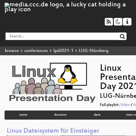
browse
conferences
lpd2021-1
LUG-Nürnberg
Linux
Presenta
Day 202
LUG-Nürnbe
Full playlist:
Video
/
A
name
duration
date
view c
Linux Dateisystem für Einsteiger