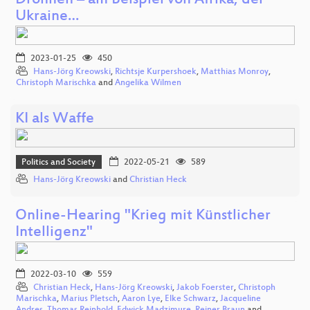
Drohnen – am Beispiel von Afrika, der
Ukraine…
2023-01-25
450
Hans-Jörg Kreowski
,
Richtsje Kurpershoek
,
Matthias Monroy
,
Christoph Marischka
and
Angelika Wilmen
KI als Waffe
Politics and Society
2022-05-21
589
Hans-Jörg Kreowski
and
Christian Heck
Online-Hearing "Krieg mit Künstlicher
Intelligenz"
2022-03-10
559
Christian Heck
,
Hans-Jörg Kreowski
,
Jakob Foerster
,
Christoph
Marischka
,
Marius Pletsch
,
Aaron Lye
,
Elke Schwarz
,
Jacqueline
Andres
,
Thomas Reinhold
,
Edwick Madzimure
,
Reiner Braun
and