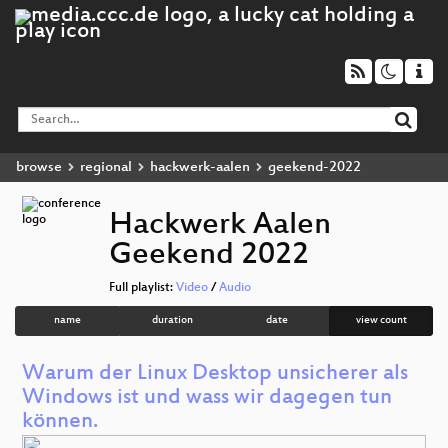
browse
regional
hackwerk-aalen
geekend-2022
Hackwerk Aalen
Geekend 2022
Full playlist:
Video
/
Audio
name
duration
date
view count
Warum der Linux Desktop unsicherer als
Windows ist und wass wir dagegen tun
können.