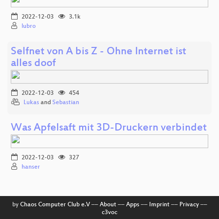
2022-12-03
3.1k
lubro
Selfnet von A bis Z - Ohne Internet ist
alles doof
2022-12-03
454
Lukas
and
Sebastian
Was Apfelsaft mit 3D-Druckern verbindet
2022-12-03
327
hanser
by
Chaos Computer Club e.V
––
About
––
Apps
––
Imprint
––
Privacy
––
c3voc