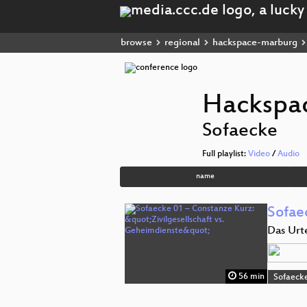
browse
regional
hackspace-marburg
Hackspa
Sofaecke
Full playlist:
Video
/
Audio
name
Sofae
Das Urt
56 min
Sofaeck