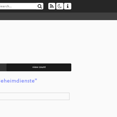
view count
 Geheimdienste"