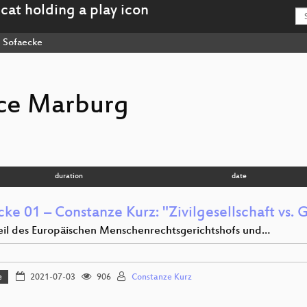
Sofaecke
ce Marburg
duration
date
cke 01 – Constanze Kurz: "Zivilgesellschaft vs.
eil des Europäischen Menschenrechtsgerichtshofs und…
e
2021-07-03
906
Constanze Kurz