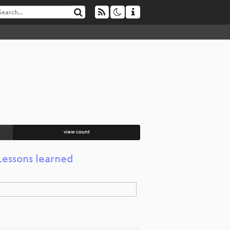
view count
Lessons learned