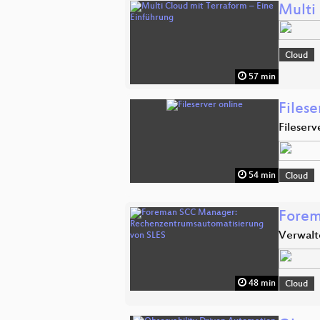
Multi
Cloud
57 min
Filese
Fileserv
54 min
Cloud
Forem
Verwalt
48 min
Cloud