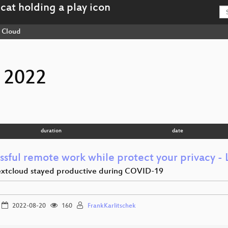
Cloud
 2022
duration
date
ssful remote work while protect your privacy - 
tcloud stayed productive during COVID-19
2022-08-20
160
FrankKarlitschek