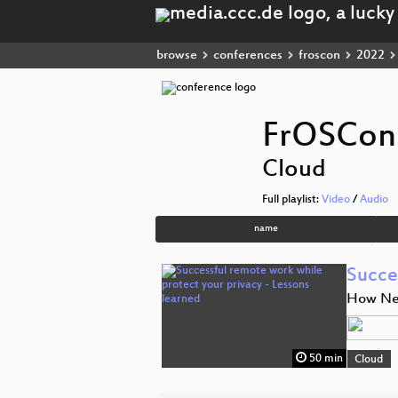
browse
conferences
froscon
2022
FrOSCon
Cloud
Full playlist:
Video
/
Audio
name
Succe
How Nex
50 min
Cloud