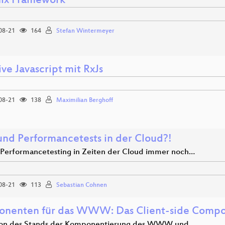
ix Framework
08-21
164
Stefan Wintermeyer
ve Javascript mit RxJs
08-21
138
Maximilian Berghoff
 und Performancetests in der Cloud?!
erformancetesting in Zeiten der Cloud immer noch…
08-21
113
Sebastian Cohnen
nenten für das WWW: Das Client-side Compo
ion des Stands der Komponentierung des WWW und…