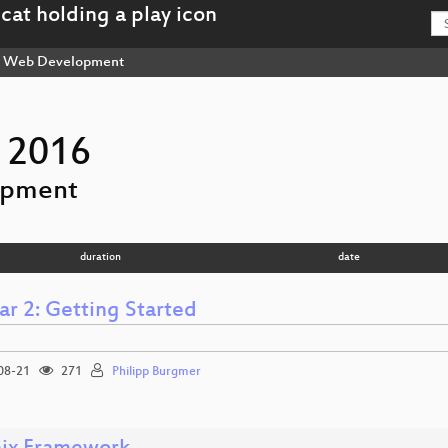
Web Development
 2016
opment
duration
date
ar 2: Getting Started
08-21
271
Philipp Burgmer