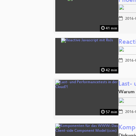
Phoen
2016-
41 min
Reacti
2016-
42 min
Last-
Warum P
2016-
57 min
Kompo
Diskuss