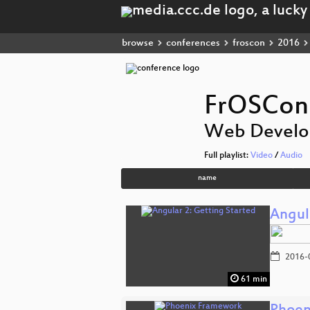
browse
conferences
froscon
2016
FrOSCon
Web Devel
Full playlist:
Video
/
Audio
name
Angul
2016-
61 min