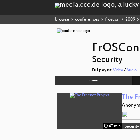
browse
conferences
froscon
2009
FrOSCon
Security
Full playlist:
Video
/
Audio
name
The F
Anonyme
47 min
Security