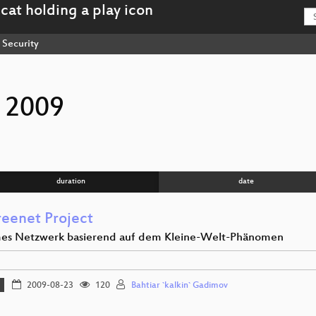
Security
 2009
duration
date
reenet Project
s Netzwerk basierend auf dem Kleine-Welt-Phänomen
2009-08-23
120
Bahtiar `kalkin` Gadimov