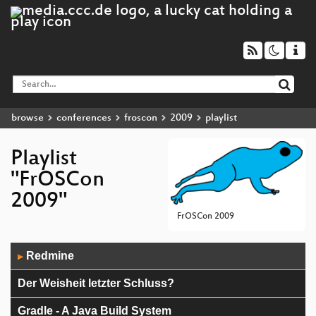
browse
conferences
froscon
2009
playlist
Playlist
"FrOSCon
2009"
FrOSCon 2009
Audio
Redmine
▶
Player
Der Weisheit letzter Schluss?
Gradle - A Java Build System