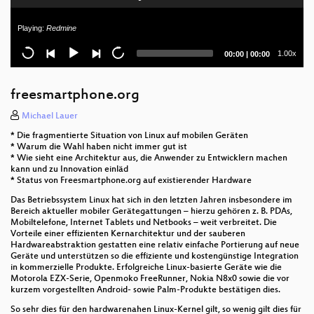
Opensource Projekte starten und am Leben halten
Playing:
Redmine
Using Qt Creator For Desktop And Embedded
Current
Total
1.00x
00:00
|
00:00
Development
time
duration
The Freenet Project
freesmartphone.org
Understanding and fixing cross-compilation
Michael Lauer
requirements
* Die fragmentierte Situation von Linux auf mobilen Geräten
* Warum die Wahl haben nicht immer gut ist
Da Vinci VM
* Wie sieht eine Architektur aus, die Anwender zu Entwicklern machen
kann und zu Innovation einläd
* Status von Freesmartphone.org auf existierender Hardware
ZFS
Das Betriebssystem Linux hat sich in den letzten Jahren insbesondere im
OpenJDK & JDK 7
Bereich aktueller mobiler Gerätegattungen – hierzu gehören z. B. PDAs,
Mobiltelefone, Internet Tablets und Netbooks – weit verbreitet. Die
Vorteile einer effizienten Kernarchitektur und der sauberen
Hardwareabstraktion gestatten eine relativ einfache Portierung auf neue
Geräte und unterstützen so die effiziente und kostengünstige Integration
in kommerzielle Produkte. Erfolgreiche Linux-basierte Geräte wie die
Motorola EZX-Serie, Openmoko FreeRunner, Nokia N8x0 sowie die vor
kurzem vorgestellten Android- sowie Palm-Produkte bestätigen dies.
So sehr dies für den hardwarenahen Linux-Kernel gilt, so wenig gilt dies für