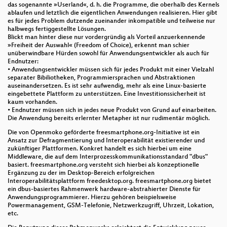
das sogenannte »Userland«, d. h. die Programme, die oberhalb des Kernels
ablaufen und letztlich die eigentlichen Anwendungen realisieren. Hier gibt
es für jedes Problem dutzende zueinander inkompatible und teilweise nur
halbwegs fertiggestellte Lösungen.
Blickt man hinter diese nur vordergründig als Vorteil anzuerkennende
»Freiheit der Auswahl« (Freedom of Choice), erkennt man schier
unüberwindbare Hürden sowohl für Anwendungsentwickler als auch für
Endnutzer:
• Anwendungsentwickler müssen sich für jedes Produkt mit einer Vielzahl
separater Bibiliotheken, Programmiersprachen und Abstraktionen
auseinandersetzen. Es ist sehr aufwendig, mehr als eine Linux-basierte
eingebettete Plattform zu unterstützen. Eine Investitionssicherheit ist
kaum vorhanden.
• Endnutzer müssen sich in jedes neue Produkt von Grund auf einarbeiten.
Die Anwendung bereits erlernter Metapher ist nur rudimentär möglich.
Die von Openmoko geförderte freesmartphone.org-Initiative ist ein
Ansatz zur Defragmentierung und Interoperabilität existierender und
zukünftiger Plattformen. Konkret handelt es sich hierbei um eine
Middleware, die auf dem Interprozesskommunikationsstandard "dbus"
basiert. freesmartphone.org versteht sich hierbei als konzeptionelle
Ergänzung zu der im Desktop-Bereich erfolgreichen
Interoperabilitätsplattform freedesktop.org. freesmartphone.org bietet
ein dbus-basiertes Rahmenwerk hardware-abstrahierter Dienste für
Anwendungsprogrammierer. Hierzu gehören beispielsweise
Powermanagement, GSM-Telefonie, Netzwerkzugriff, Uhrzeit, Lokation,
etc.