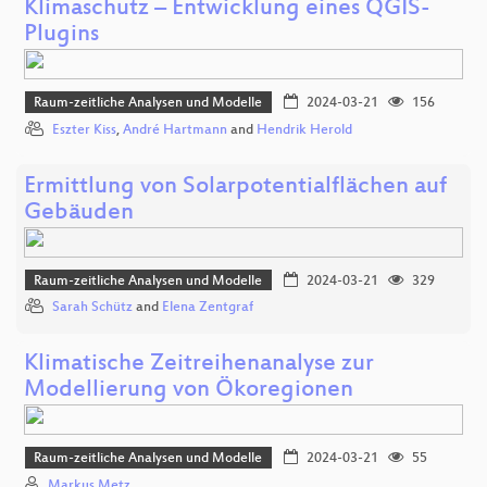
Klimaschutz – Entwicklung eines QGIS-
Plugins
Raum-zeitliche Analysen und Modelle
2024-03-21
156
Eszter Kiss
,
André Hartmann
and
Hendrik Herold
Ermittlung von Solarpotentialflächen auf
Gebäuden
Raum-zeitliche Analysen und Modelle
2024-03-21
329
Sarah Schütz
and
Elena Zentgraf
Klimatische Zeitreihenanalyse zur
Modellierung von Ökoregionen
Raum-zeitliche Analysen und Modelle
2024-03-21
55
Markus Metz