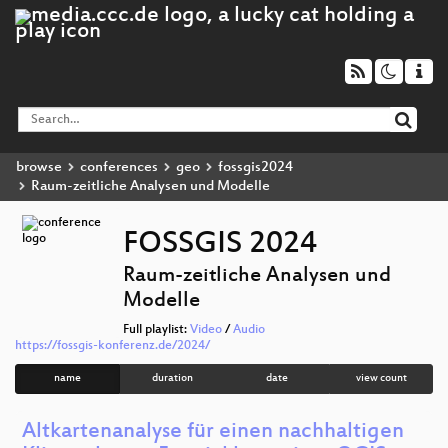
browse
conferences
geo
fossgis2024
Raum-zeitliche Analysen und Modelle
FOSSGIS 2024
Raum-zeitliche Analysen und
Modelle
Full playlist:
Video
/
Audio
https://fossgis-konferenz.de/2024/
name
duration
date
view count
Altkartenanalyse für einen nachhaltigen