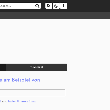
view count
 am Beispiel von
ß
and
Javier Jimenez Shaw