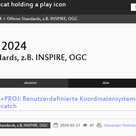
4
Offene Standards, z.B. INSPIRE, OGC
 2024
ards, z.B. INSPIRE, OGC
duration
date
PROJ: Benutzerdefinierte Koordinatensysteme
catch
tandards, z.B. INSPIRE, OGC
2024-03-21
47
Alexander Nehrba