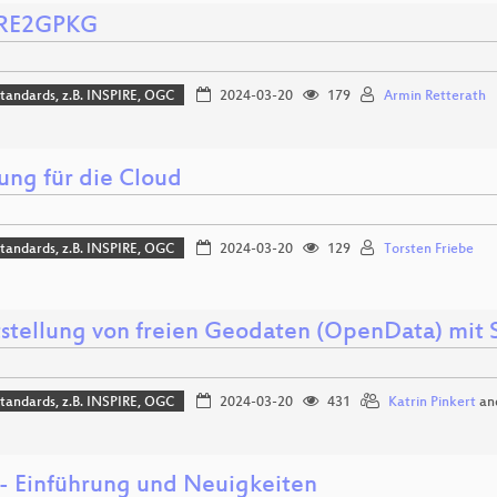
IRE2GPKG
tandards, z.B. INSPIRE, OGC
2024-03-20
179
Armin Retterath
ung für die Cloud
tandards, z.B. INSPIRE, OGC
2024-03-20
129
Torsten Friebe
tstellung von freien Geodaten (OpenData) mi
tandards, z.B. INSPIRE, OGC
2024-03-20
431
Katrin Pinkert
an
- Einführung und Neuigkeiten