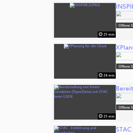
INSP
Offene S
25 min
XPlan
Offene S
24 min
Berei
Offene S
25 min
STAC 