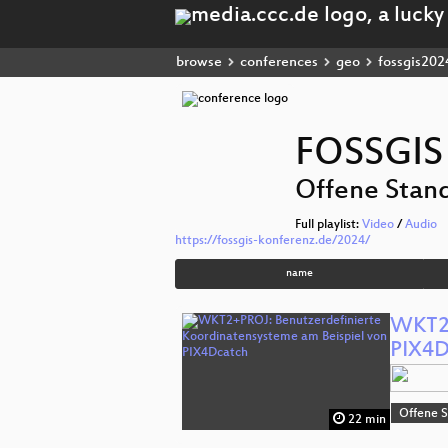
browse
conferences
geo
fossgis202
FOSSGIS
Offene Stand
Full playlist:
Video
/
Audio
https://fossgis-konferenz.de/2024/
name
WKT2+
PIX4D
Offene S
22 min