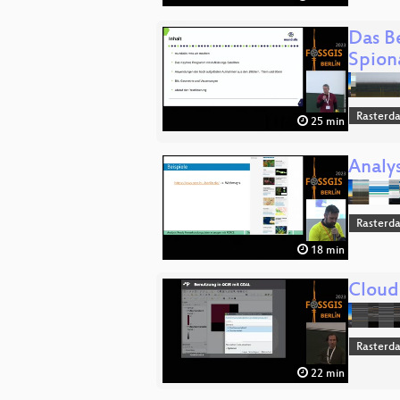
Das B
Spion
Rasterd
25 min
Analy
Rasterd
18 min
Cloud
Rasterd
22 min