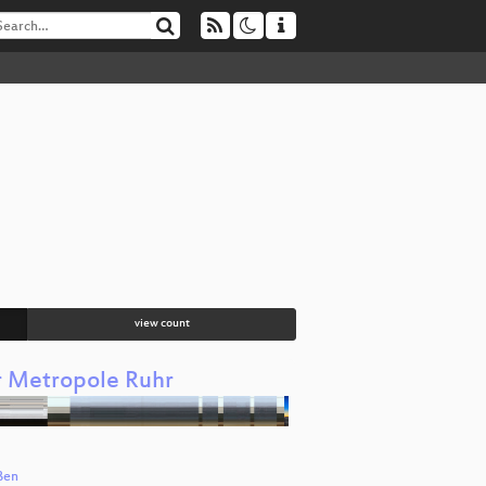
view count
r Metropole Ruhr
ßen