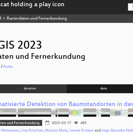
3
Rasterdaten und Fernerkundung
GIS 2023
aten und Fernerkundung
/
Audio
duration
date
atisierte Detektion von Baumstandorten in de
aten und Fernerkundung
2023-03-17
485
a Weinmann
,
Lina Krisztian
,
Markus Metz
,
Leonie Krelaus
and
Inga-Mareike Nie