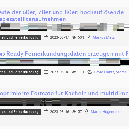
este der 60er, 70er und 80er: hochauflösende
agesatellitenaufnahmen
aten und Fernerkundung
2023-03-17
531
Markus Metz
sis Ready Fernerkundungsdaten erzeugen mit
aten und Fernerkundung
2023-03-16
111
David Frantz
,
Stefan 
optimierte Formate für Kacheln und multidime
aten und Fernerkundung
2023-03-16
57
Marco Hugentobler