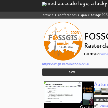
browse
conferences
geo
fossgis202
FOSS
Rasterd
Full playlist:
Video
https://fossgis-konferenz.de/2023/
name
Autom
Rasterd
Anik
28 min