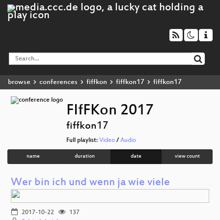
browse
conferences
fiffkon
fiffkon17
fiffkon17
FIfFKon 2017
fiffkon17
Full playlist:
Video
/
Audio
name
duration
date
view count
Wer bin ich und wenn ja wie viele
2017-10-22
137