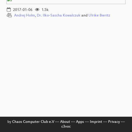
2017-01-06
1.5k
Andrej Holm
,
Dr. Ilko-Sascha Kowalczuk
and
Ulrike Bieritz
by
Chaos Computer Club e.V
––
About
––
Apps
––
Imprint
––
Privacy
––
c3voc