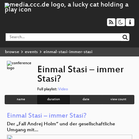
browse
events
einmal-stasi-immer-stasi
Einmal Stasi – immer
Stasi?
Full playlist:
Video
name
duration
date
view count
Einmal Stasi – immer Stasi?
Der „Fall Andrej Holm“ und der gesellschaftliche
Umgang mit…