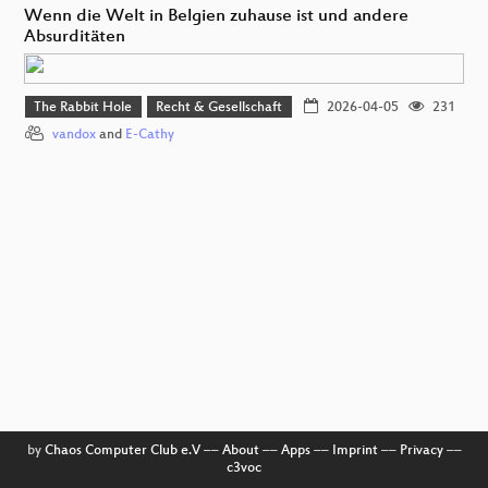
Wenn die Welt in Belgien zuhause ist und andere
Absurditäten
The Rabbit Hole
Recht & Gesellschaft
2026-04-05
231
vandox
and
E-Cathy
by
Chaos Computer Club e.V
––
About
––
Apps
––
Imprint
––
Privacy
––
c3voc