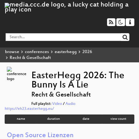
browse
conferences
easterhegg
2026
Recht & Gesellschaft
EasterHegg 2026: The
Bunny Is A Lie
Recht & Gesellschaft
Full playlist:
Video
/
Audio
https://eh23.easterhegg.eu/
name
duration
date
view count
Open Source Lizenzen