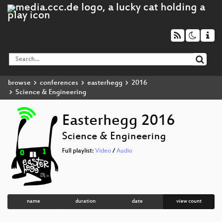
browse
conferences
easterhegg
2016
Science & Engineering
Easterhegg 2016
Science & Engineering
Full playlist:
Video
/
Audio
name
duration
date
view count