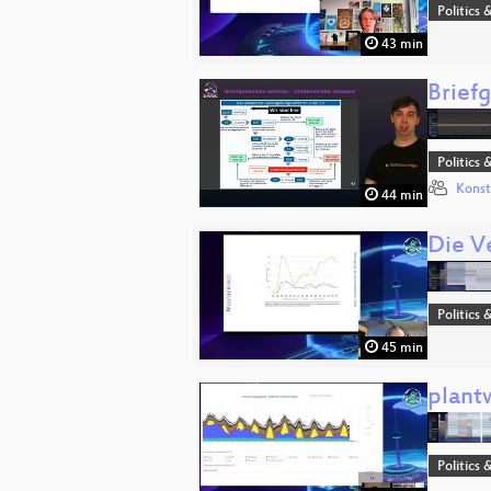
Politics 
43 min
Brief
Politics 
Konst
44 min
Die V
Politics 
45 min
plant
Politics 