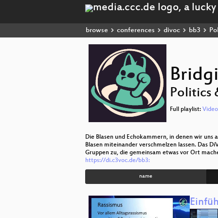
browse
conferences
divoc
bb3
Pol
Bridg
Politics
Full playlist:
Video
Die Blasen und Echokammern, in denen wir uns a
Blasen miteinander verschmelzen lassen. Das DiV
Gruppen zu, die gemeinsam etwas vor Ort machen
https://di.c3voc.de/bb3:
name
Einfü