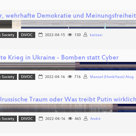
r, wehrhafte Demokratie und Meinungsfreiheit
& Society
DiVOC
2022-04-15
130
katzazi
te Krieg in Ukraine - Bomben statt Cyber
& Society
DiVOC
2022-04-16
716
Manuel (HonkHase) Atug
lrussische Traum oder Was treibt Putin wirklic
& Society
DIVOC
2022-04-16
465
André