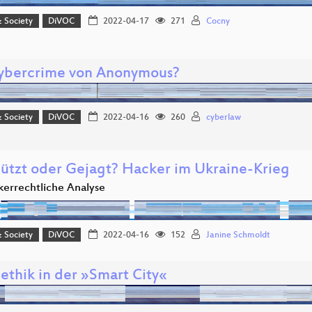
& Society
DiVOC
2022-04-17
271
Cocny
ybercrime von Anonymous?
& Society
DiVOC
2022-04-16
260
cyberlaw
ützt oder Gejagt? Hacker im Ukraine-Krieg
kerrechtliche Analyse
& Society
DiVOC
2022-04-16
152
Janine Schmoldt
ethik in der »Smart City«