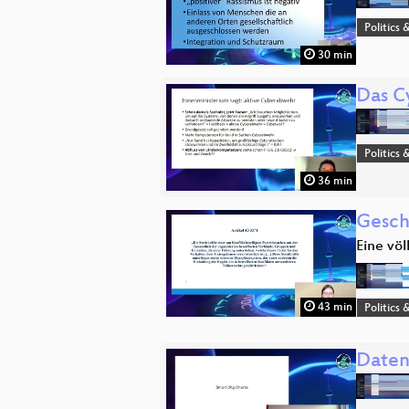
Politics 
30 min
Das C
Politics 
36 min
Gesch
Eine völ
43 min
Politics 
Daten