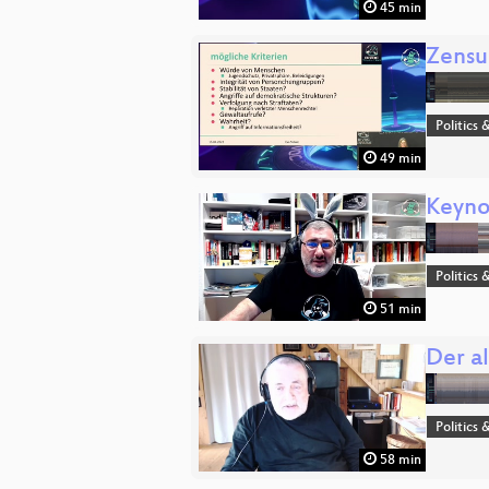
45 min
Zensu
Politics 
49 min
Keyno
Politics 
51 min
Der al
Politics 
58 min