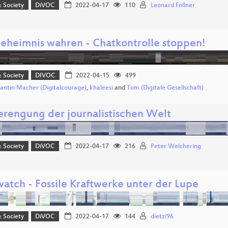
& Society
DiVOC
2022-04-17
110
Leonard Follner
geheimnis wahren - Chatkontrolle stoppen!
& Society
DIVOC
2022-04-15
499
antin Macher (Digitalcourage)
,
khaleesi
and
Tom (Digitale Gesellschaft)
erengung der journalistischen Welt
& Society
DiVOC
2022-04-17
216
Peter Welchering
watch - Fossile Kraftwerke unter der Lupe
& Society
DiVOC
2022-04-17
144
dietzi96