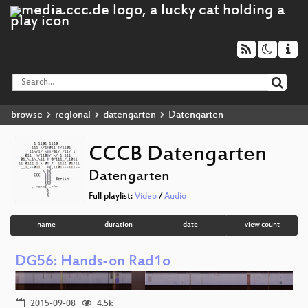
browse
regional
datengarten
Datengarten
CCCB Datengarten
Datengarten
Full playlist:
Video
/
Audio
name
duration
date
view count
DG56: Hands-on Rad1o
2015-09-08
4.5k