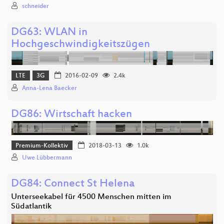
schneider
DG63: WLAN in
Hochgeschwindigkeitszügen
LTE
3G
2016-02-09
2.4k
Anna-Lena Baecker
DG86: Wirtschaft hacken
Premium-Kollektiv
2018-03-13
1.0k
Uwe Lübbermann
DG84: Connect St Helena
Unterseekabel für 4500 Menschen mitten im
Südatlantik