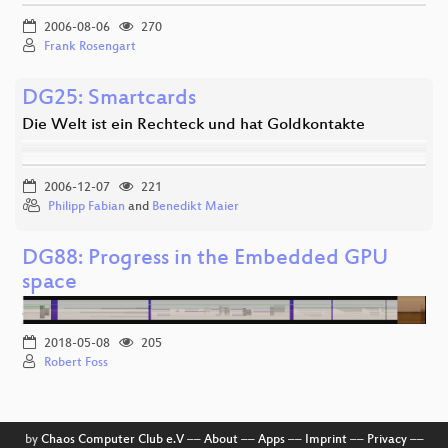
2006-08-06
270
Frank Rosengart
DG25: Smartcards
Die Welt ist ein Rechteck und hat Goldkontakte
2006-12-07
221
Philipp Fabian
and
Benedikt Maier
DG88: Progress in the Embedded GPU
space
2018-05-08
205
Robert Foss
by
Chaos Computer Club e.V
––
About
––
Apps
––
Imprint
––
Privacy
––