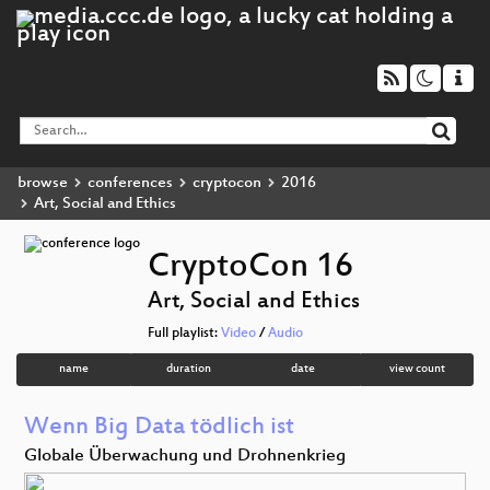
browse
conferences
cryptocon
2016
Art, Social and Ethics
CryptoCon 16
Art, Social and Ethics
Full playlist:
Video
/
Audio
name
duration
date
view count
Wenn Big Data tödlich ist
Globale Überwachung und Drohnenkrieg