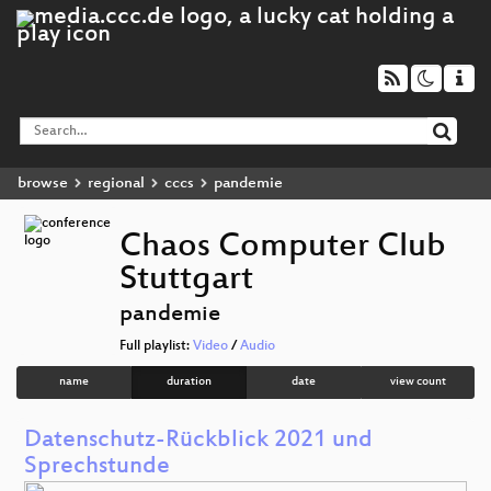
browse
regional
cccs
pandemie
Chaos Computer Club
Stuttgart
pandemie
Full playlist:
Video
/
Audio
name
duration
date
view count
Datenschutz-Rückblick 2021 und
Sprechstunde