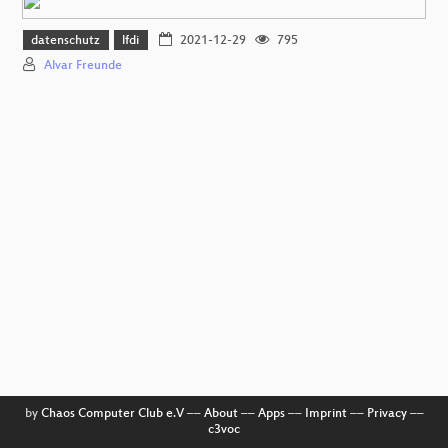
datenschutz
lfdi
2021-12-29
795
Alvar Freunde
by
Chaos Computer Club e.V
––
About
––
Apps
––
Imprint
––
Privacy
––
c3voc