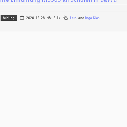
nte Einführung MS365 an Schulen in BaWü
bildung
2020-12-28
3.1k
Leibi
and
Inga Klas