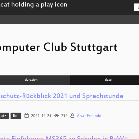
mputer Club Stuttgart
duration
date
schutz-Rückblick 2021 und Sprechstunde
hutz
lfdi
2021-12-29
795
Alvar Freunde