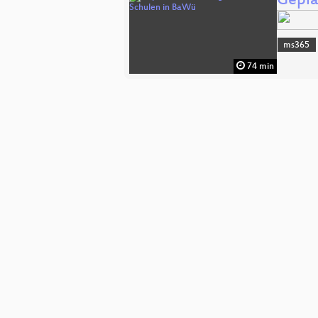
Gepla
ms365
74 min