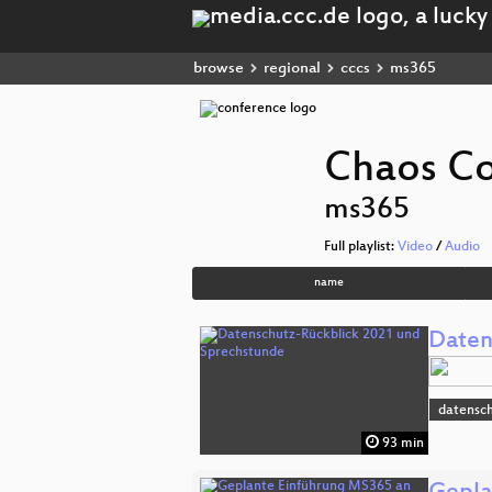
browse
regional
cccs
ms365
Chaos Co
ms365
Full playlist:
Video
/
Audio
name
Daten
datensc
93 min