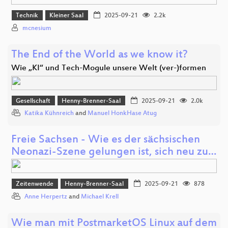
Technik
Kleiner Saal
2025-09-21
2.2k
mcnesium
The End of the World as we know it?
Wie „KI“ und Tech-Mogule unsere Welt (ver-)formen
Gesellschaft
Henny-Brenner-Saal
2025-09-21
2.0k
Katika Kühnreich
and
Manuel HonkHase Atug
Freie Sachsen - Wie es der sächsischen
Neonazi-Szene gelungen ist, sich neu zu…
Zeitenwende
Henny-Brenner-Saal
2025-09-21
878
Anne Herpertz
and
Michael Krell
Wie man mit PostmarketOS Linux auf dem