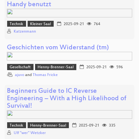
Handy benutzt
Technik
Kleiner Saal
2025-09-21
764
Katzenmann
Geschichten vom Widerstand (tm)
Gesellschaft
Henny-Brenner-Saal
2025-09-21
596
ajuvo
and
Thomas Fricke
Beginners Guide to IC Reverse
Engineering – With a High Likelihood of
Survival!
Technik
Henny-Brenner-Saal
2025-09-21
335
Ulf "wer" Wetzker