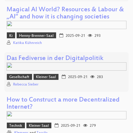
Magical AI World? Resources & Labour &
„AI“ and how it is changing societies
Ki
Henny-Brenner-Saal
2025-09-21
293
Katika Kühnreich
Das Fediverse in der Digitalpolitik
Gesellschaft
Kleiner Saal
2025-09-21
283
Rebecca Sieber
How to Construct a more Decentralized
Internet?
Technik
Kleiner Saal
2025-09-21
279