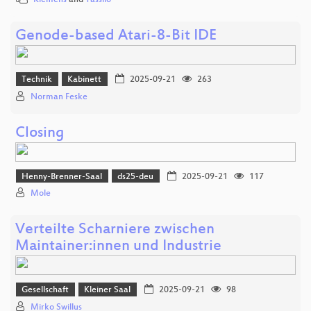
Klemens
and
Tassilo
Genode-based Atari-8-Bit IDE
Technik
Kabinett
2025-09-21
263
Norman Feske
Closing
Henny-Brenner-Saal
ds25-deu
2025-09-21
117
Mole
Verteilte Scharniere zwischen
Maintainer:innen und Industrie
Gesellschaft
Kleiner Saal
2025-09-21
98
Mirko Swillus