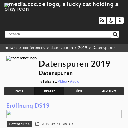
browse
conferences
datenspuren
2019
Datenspuren
Datenspuren 2019
Datenspuren
Full playlist:
Video
/
Audio
name
duration
date
view count
Eröffnung DS19
Datenspuren
2019-09-21
63