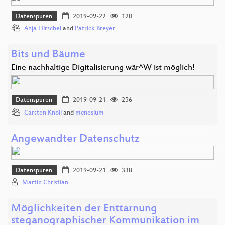
Datenspuren
2019-09-22
120
Anja Hirschel
and
Patrick Breyer
Bits und Bäume
Eine nachhaltige Digitalisierung wär^W ist möglich!
Datenspuren
2019-09-21
256
Carsten Knoll
and
mcnesium
Angewandter Datenschutz
Datenspuren
2019-09-21
338
Martin Christian
Möglichkeiten der Enttarnung
steganographischer Kommunikation im