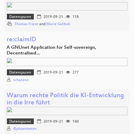
Datenspuren
2019-09-21
118
Thomas Friese
and
Marie Gutbub
re:claimID
A GNUnet Application for Self-sovereign,
Decentralised…
Datenspuren
2019-09-21
277
schanzen
Warum rechte Politik die KI-Entwicklung
in die Irre führt
Datenspuren
2019-09-21
140
@phaenomen