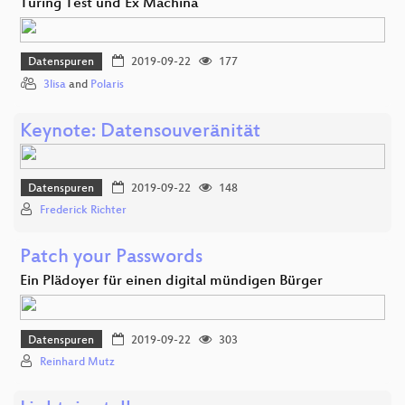
Turing Test und Ex Machina
Datenspuren
2019-09-22
177
3lisa
and
Polaris
Keynote: Datensouveränität
Datenspuren
2019-09-22
148
Frederick Richter
Patch your Passwords
Ein Plädoyer für einen digital mündigen Bürger
Datenspuren
2019-09-22
303
Reinhard Mutz