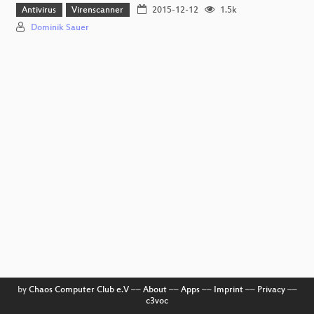
Antivirus
Virenscanner
2015-12-12
1.5k
Dominik Sauer
by
Chaos Computer Club e.V
––
About
––
Apps
––
Imprint
––
Privacy
––
c3voc