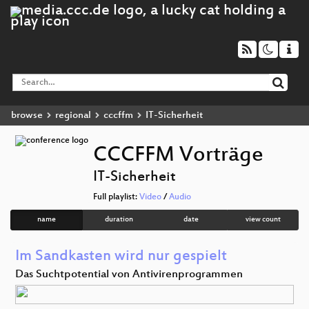
browse
regional
cccffm
IT-Sicherheit
CCCFFM Vorträge
IT-Sicherheit
Full playlist:
Video
/
Audio
name
duration
date
view count
Im Sandkasten wird nur gespielt
Das Suchtpotential von Antivirenprogrammen