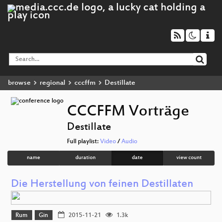
browse
regional
cccffm
Destillate
CCCFFM Vorträge
Destillate
Full playlist:
Video
/
Audio
name
duration
date
view count
Die Herstellung von feinen Destillaten
Rum
Gin
2015-11-21
1.3k