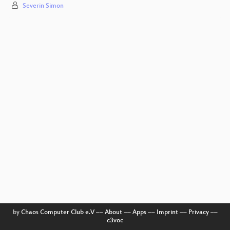
Severin Simon
by
Chaos Computer Club e.V
––
About
––
Apps
––
Imprint
––
Privacy
––
c3voc