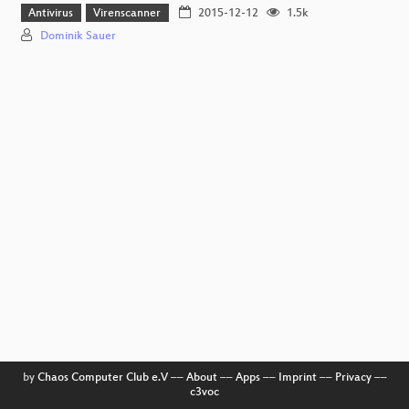
Antivirus
Virenscanner
2015-12-12
1.5k
Dominik Sauer
by
Chaos Computer Club e.V
––
About
––
Apps
––
Imprint
––
Privacy
––
c3voc