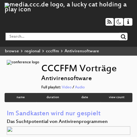
browse
regional
cccffm
Antivirensoftware
CCCFFM Vorträge
Antivirensoftware
Full playlist:
Video
/
Audio
name
duration
date
view count
Im Sandkasten wird nur gespielt
Das Suchtpotential von Antivirenprogrammen