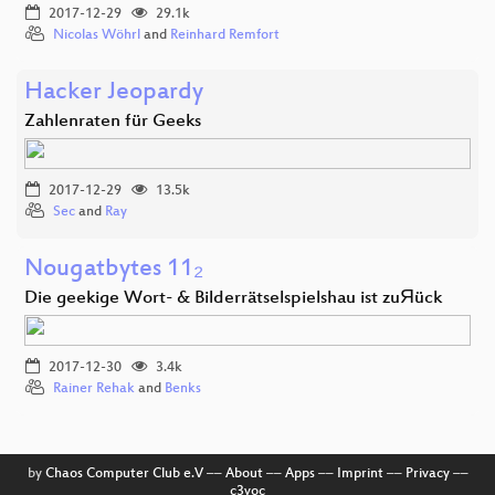
2017-12-29
29.1k
Nicolas Wöhrl
and
Reinhard Remfort
Hacker Jeopardy
Zahlenraten für Geeks
2017-12-29
13.5k
Sec
and
Ray
Nougatbytes 11₂
Die geekige Wort- & Bilderrätselspielshau ist zuЯück
2017-12-30
3.4k
Rainer Rehak
and
Benks
by
Chaos Computer Club e.V
––
About
––
Apps
––
Imprint
––
Privacy
––
c3voc