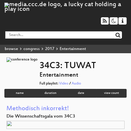
browse
congress
2017
Entertainment
34C3: TUWAT
Entertainment
Full playlist:
Video
/
Audio
name
duration
date
view count
Methodisch inkorrekt!
Die Wissenschaftsgala vom 34C3