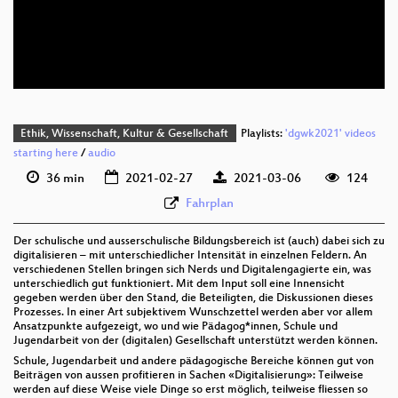
deu 576p (mp4)
deu 576p (webm)
Ethik, Wissenschaft, Kultur & Gesellschaft
Playlists:
'dgwk2021' videos
starting here
/
audio
36 min
2021-02-27
2021-03-06
124
Fahrplan
Der schulische und ausserschulische Bildungsbereich ist (auch) dabei sich zu
digitalisieren – mit unterschiedlicher Intensität in einzelnen Feldern. An
verschiedenen Stellen bringen sich Nerds und Digitalengagierte ein, was
unterschiedlich gut funktioniert. Mit dem Input soll eine Innensicht
gegeben werden über den Stand, die Beteiligten, die Diskussionen dieses
Prozesses. In einer Art subjektivem Wunschzettel werden aber vor allem
Ansatzpunkte aufgezeigt, wo und wie Pädagog*innen, Schule und
Jugendarbeit von der (digitalen) Gesellschaft unterstützt werden können.
Schule, Jugendarbeit und andere pädagogische Bereiche können gut von
Beiträgen von aussen profitieren in Sachen «Digitalisierung»: Teilweise
werden auf diese Weise viele Dinge so erst möglich, teilweise fliessen so