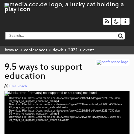
browse
conferences
dgwk
2021
event
9.5 ways to support
education
Eike Rösch
Media error: Format(s) not supported or source(s) not found
Video
Download File: https://cdn.media.ccc.de/events/dgwk/2021/h264-hd/dgwk2021-7559-deu-
Player
95_ways_to_support_education_hd.mp4
Download File: https://cdn.media.ccc.de/events/dgwk/2021/webm-hd/dgwk2021-7559-deu-
95_ways_to_support_education_webm-hd.webm
Download File: https://cdn.media.ccc.de/events/dgwk/2021/h264-sd/dgwk2021-7559-deu-
95_ways_to_support_education_sd.mp4
Download File: https://cdn.media.ccc.de/events/dgwk/2021/webm-sd/dgwk2021-7559-deu-
deu 1080p (mp4)
95_ways_to_support_education_webm-sd.webm
deu 1080p (webm)