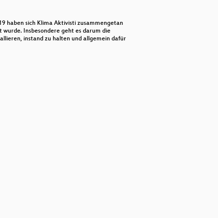
decrease
volume.
019 haben sich Klima Aktivisti zusammengetan
t wurde. Insbesondere geht es darum die
allieren, instand zu halten und allgemein dafür