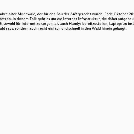
 Jahre alter Mischwald, der für den Bau der A49 gerodet wurde. Ende Oktober 2
zen. In diesem Talk geht es um die Internet Infrastruktur, die dabei aufgebau
t sowohl für Internet zu sorgen, als auch Handys bereitzustellen, Laptops zu inst
ld raus, sondern auch recht einfach und schnell in den Wald hinein gelangt.
ay?
 America
e down ist
oftware Teams