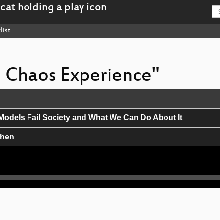
list
e Chaos Experience"
Models Fail Society and What We Can Do About It
chen
ojekte
ismus