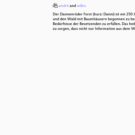
andré
and
wilkis
Neues vom Peng! Collective
Der Dannenröder Forst (kurz: Danni) ist ein 250
Barrierefreiheit - Quo vadis?
und den Wald mit Baumhäusern begonnen zu beset
Bedürfnisse der Besetzenden zu erfüllen. Das heiß
zu sorgen, dass nicht nur Information aus dem Wa
Jugend hackt Labs
KI im Klassenzimmer - yay oder n
Autistische Wahrnehmung
The state of digital rights in Latin
DevOps Disasters 3.1
Hacking Google Maps
Wie Nerds überleben, wenn pizza.d
#DiVOC Forever
Organizational Psychology and S