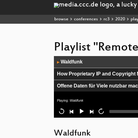
browse
conferences
rc3
2020
play
Playlist "Remot
Audio
Waldfunk
▶
Player
How Proprietary IP and Copyright 
Offene Daten für Viele nutzbar ma
"You can't reform that shit."
Playing:
Waldfunk
Drohnenflüge für die Wikimedia-Pr
Biohacking in art
Waldfunk
Die soziale Revolution im Anarch