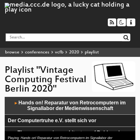
browse
conferences
vcfb
2020
playlist
Playlist "Vintage
Computing Festival
Berlin 2020"
Audio
Hands on! Reparatur von Retrocomputern im
▶
Player
Signallabor der Medienwissenschaft
Der Computertruhe e.V. stellt sich vor
The programming architecture of Babbage's
Analytical Engine
Playing:
Hands on! Reparatur von Retrocomputern im Signallabor der