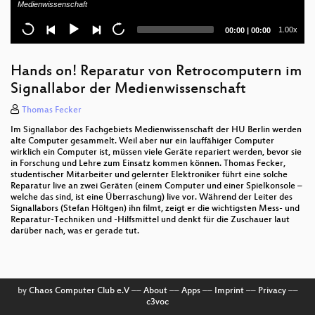
Medienwissenschaft
Analyse und Reparatur eines Z80-Systems aus der
Current
Total
1.00x
00:00
|
00:00
Schrottkiste
time
duration
Computersammeln als Hobby
Hands on! Reparatur von Retrocomputern im
Signallabor der Medienwissenschaft
Diskettenlaufwerke am Beispiel der Commodore
1541
Thomas Fecker
Im Signallabor des Fachgebiets Medienwissenschaft der HU Berlin werden
Die Geschichte von Open-Source-Software
alte Computer gesammelt. Weil aber nur ein lauffähiger Computer
wirklich ein Computer ist, müssen viele Geräte repariert werden, bevor sie
DOjS
in Forschung und Lehre zum Einsatz kommen können. Thomas Fecker,
studentischer Mitarbeiter und gelernter Elektroniker führt eine solche
Eröffnungsveranstaltung
Reparatur live an zwei Geräten (einem Computer und einer Spielkonsole –
welche das sind, ist eine Überraschung) live vor. Während der Leiter des
Signallabors (Stefan Höltgen) ihn filmt, zeigt er die wichtigsten Mess- und
Reparatur-Techniken und -Hilfsmittel und denkt für die Zuschauer laut
darüber nach, was er gerade tut.
by
Chaos Computer Club e.V
––
About
––
Apps
––
Imprint
––
Privacy
––
c3voc