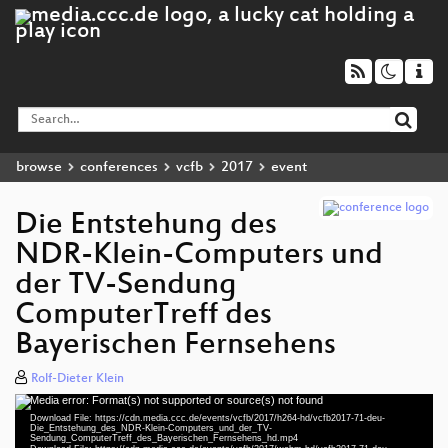
browse
conferences
vcfb
2017
event
Die Entstehung des
NDR-Klein-Computers und
der TV-Sendung
ComputerTreff des
Bayerischen Fernsehens
Rolf-Dieter Klein
Media error: Format(s) not supported or source(s) not found
Video
Download File: https://cdn.media.ccc.de/events/vcfb/2017/h264-hd/vcfb2017-71-deu-
Player
Die_Entstehung_des_NDR-Klein-Computers_und_der_TV-
Sendung_ComputerTreff_des_Bayerischen_Fernsehens_hd.mp4