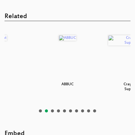
Related
int
ABBUC
Cray-1
Super
Embed