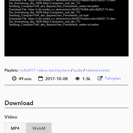
Download File: https://cdn.media.ccc.de/events/vcfb/2017/webm-hd/vcfb2017-71-deu-
Die_Entstehung_des_NDR-Klein-Computers_und_der_TV-
Sendung_ComputerTreff_des_Bayerischen_Fernsehens_webm-hd.webm
Download File: https://cdn.media.ccc.de/events/vcfb/2017/h264-sd/vcfb2017-71-deu-
Die_Entstehung_des_NDR-Klein-Computers_und_der_TV-
deu 1080p (mp4)
Sendung_ComputerTreff_des_Bayerischen_Fernsehens_sd.mp4
Download File: https://cdn.media.ccc.de/events/vcfb/2017/webm-sd/vcfb2017-71-deu-
deu 1080p (webm)
Die_Entstehung_des_NDR-Klein-Computers_und_der_TV-
Sendung_ComputerTreff_des_Bayerischen_Fernsehens_webm-sd.webm
deu 576p (mp4)
deu 576p (webm)
Playlists:
'vcfb2017' videos starting here
/
audio
/
related events
Fahrplan
49 min
2017-10-08
1.3k
Download
Video
MP4
WebM