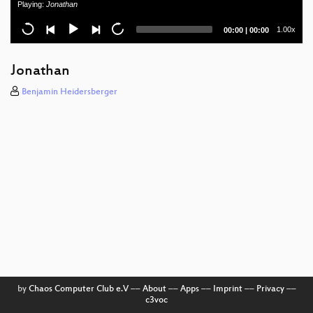
Playing:
Jonathan
Speichermonster
Current
Total
1.00x
00:00
|
00:00
Die Entwicklung des ersten Mephisto-
time
duration
Schachcomputers
Jonathan
Spracherkennung mit dem Z9001
Benjamin Heidersberger
by
Chaos Computer Club e.V
––
About
––
Apps
––
Imprint
––
Privacy
––
c3voc