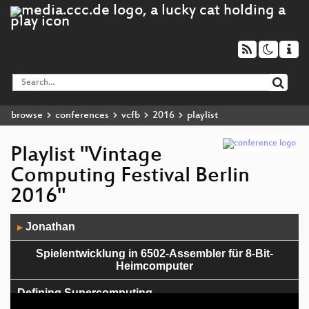
browse
conferences
vcfb
2016
playlist
Playlist "Vintage
Computing Festival Berlin
2016"
Audio
Jonathan
▶
Player
Spielentwicklung in 6502-Assembler für 8-Bit-
Heimcomputer
Defining Supercomputing