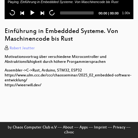
Playing:
Einführung in Embeddded Systeme. Von Maschinencode bis Rust
Current
Total
1.00x
00:00
|
00:00
time
duration
Einführung in Embeddded Systeme. Von
Maschinencode bis Rust
Robert Jeutter
Motivationsvortrag über verschiedene Microcontroller und
Abstraktionsfähigkeit durch höhere Prorgammiersprachen
Assembler->C->Rust, Arduino, STM32, ESP32
https://www.ulm.ccc.de/ccc/chaosseminar/2025_02_embedded-software-
entwicklung/
https://wieerwill.dev/
by
Chaos Computer Club e.V
––
About
––
Apps
––
Imprint
––
Privacy
––
c3voc