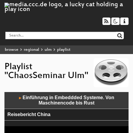
browse
regional
ulm
playlist
Playlist
"ChaosSeminar Ulm"
Audio
Einführung in Embeddded Systeme. Von
▶
Player
Maschinencode bis Rust
Reisebericht China