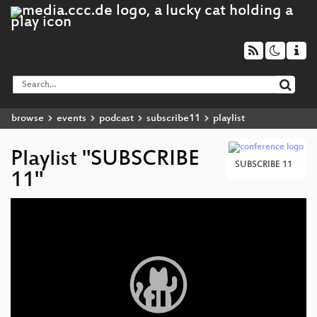
browse
events
podcast
subscribe11
playlist
Playlist "SUBSCRIBE
SUBSCRIBE 11
11"
Video
Player