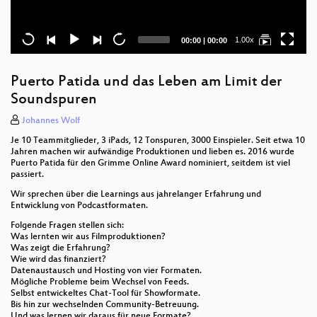
Current
Total
1.00x
00:00
|
00:00
time
duration
Puerto Patida und das Leben am Limit der
Soundspuren
Johannes Wolf
Je 10 Teammitglieder, 3 iPads, 12 Tonspuren, 3000 Einspieler. Seit etwa 10
Jahren machen wir aufwändige Produktionen und lieben es. 2016 wurde
Puerto Patida für den Grimme Online Award nominiert, seitdem ist viel
passiert.
Wir sprechen über die Learnings aus jahrelanger Erfahrung und
Entwicklung von Podcastformaten.
Folgende Fragen stellen sich:
Was lernten wir aus Filmproduktionen?
Was zeigt die Erfahrung?
Wie wird das finanziert?
Datenaustausch und Hosting von vier Formaten.
Mögliche Probleme beim Wechsel von Feeds.
Selbst entwickeltes Chat-Tool für Showformate.
Bis hin zur wechselnden Community-Betreuung.
Und was lernen wir daraus für neue Formate?