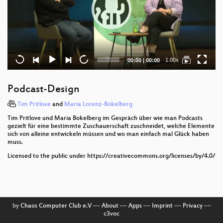
Current
Total
1.00x
00:00
|
00:00
time
duration
Podcast-Design
Tim Pritlove
and
Maria Lorenz-Bokelberg
Tim Pritlove und Maria Bokelberg im Gespräch über wie man Podcasts
gezielt für eine bestimmte Zuschauerschaft zuschneidet, welche Elemente
sich von alleine entwickeln müssen und wo man einfach mal Glück haben
muss.
Licensed to the public under https://creativecommons.org/licenses/by/4.0/
by
Chaos Computer Club e.V
––
About
––
Apps
––
Imprint
––
Privacy
––
c3voc