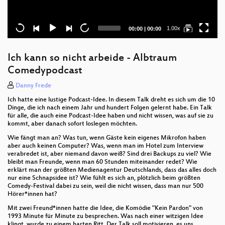
Current
Total
1.00x
00:00
|
00:00
time
duration
Ich kann so nicht arbeide - Albtraum
Comedypodcast
Danny Frede
Ich hatte eine lustige Podcast-Idee. In diesem Talk dreht es sich um die 10
Dinge, die ich nach einem Jahr und hundert Folgen gelernt habe. Ein Talk
für alle, die auch eine Podcast-Idee haben und nicht wissen, was auf sie zu
kommt, aber danach sofort loslegen möchten.
Wie fängt man an? Was tun, wenn Gäste kein eigenes Mikrofon haben
aber auch keinen Computer? Was, wenn man im Hotel zum Interview
verabredet ist, aber niemand davon weiß? Sind drei Backups zu viel? Wie
bleibt man Freunde, wenn man 60 Stunden miteinander redet? Wie
erklärt man der größten Medienagentur Deutschlands, dass das alles doch
nur eine Schnapsidee ist? Wie fühlt es sich an, plötzlich beim größten
Comedy-Festival dabei zu sein, weil die nicht wissen, dass man nur 500
Hörer*innen hat?
Mit zwei Freund*innen hatte die Idee, die Komödie "Kein Pardon" von
1993 Minute für Minute zu besprechen. Was nach einer witzigen Idee
klingt, wurde zu einem harten Ritt. Der Talk soll motivieren, es uns