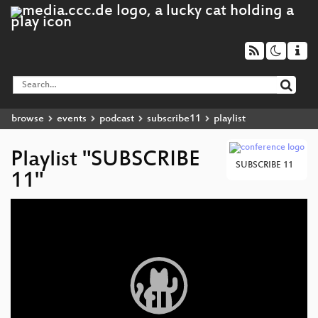
browse
events
podcast
subscribe11
playlist
Playlist "SUBSCRIBE
SUBSCRIBE 11
11"
Video
Player