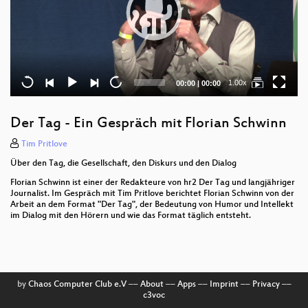
Current
Total
1.00x
00:00
|
00:00
time
duration
Der Tag - Ein Gespräch mit Florian Schwinn
Tim Pritlove
Über den Tag, die Gesellschaft, den Diskurs und den Dialog
Florian Schwinn ist einer der Redakteure von hr2 Der Tag und langjähriger
Journalist. Im Gespräch mit Tim Pritlove berichtet Florian Schwinn von der
Arbeit an dem Format "Der Tag", der Bedeutung von Humor und Intellekt
im Dialog mit den Hörern und wie das Format täglich entsteht.
by
Chaos Computer Club e.V
––
About
––
Apps
––
Imprint
––
Privacy
––
c3voc