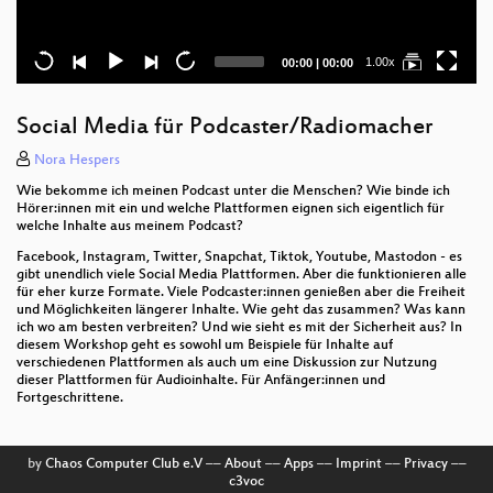
Current
Total
1.00x
00:00
|
00:00
time
duration
Social Media für Podcaster/Radiomacher
Nora Hespers
Wie bekomme ich meinen Podcast unter die Menschen? Wie binde ich
Hörer:innen mit ein und welche Plattformen eignen sich eigentlich für
welche Inhalte aus meinem Podcast?
Facebook, Instagram, Twitter, Snapchat, Tiktok, Youtube, Mastodon - es
gibt unendlich viele Social Media Plattformen. Aber die funktionieren alle
für eher kurze Formate. Viele Podcaster:innen genießen aber die Freiheit
und Möglichkeiten längerer Inhalte. Wie geht das zusammen? Was kann
ich wo am besten verbreiten? Und wie sieht es mit der Sicherheit aus? In
diesem Workshop geht es sowohl um Beispiele für Inhalte auf
verschiedenen Plattformen als auch um eine Diskussion zur Nutzung
dieser Plattformen für Audioinhalte. Für Anfänger:innen und
Fortgeschrittene.
by
Chaos Computer Club e.V
––
About
––
Apps
––
Imprint
––
Privacy
––
c3voc