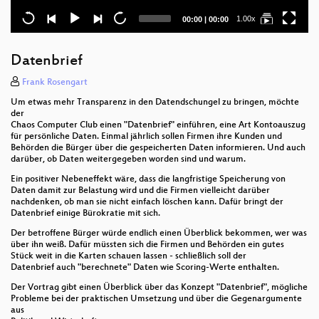
Current
Total
1.00x
00:00
|
00:00
time
duration
Datenbrief
Frank Rosengart
Um etwas mehr Transparenz in den Datendschungel zu bringen, möchte
der
Chaos Computer Club einen "Datenbrief" einführen, eine Art Kontoauszug
für persönliche Daten. Einmal jährlich sollen Firmen ihre Kunden und
Behörden die Bürger über die gespeicherten Daten informieren. Und auch
darüber, ob Daten weitergegeben worden sind und warum.
Ein positiver Nebeneffekt wäre, dass die langfristige Speicherung von
Daten damit zur Belastung wird und die Firmen vielleicht darüber
nachdenken, ob man sie nicht einfach löschen kann. Dafür bringt der
Datenbrief einige Bürokratie mit sich.
Der betroffene Bürger würde endlich einen Überblick bekommen, wer was
über ihn weiß. Dafür müssten sich die Firmen und Behörden ein gutes
Stück weit in die Karten schauen lassen - schließlich soll der
Datenbrief auch "berechnete" Daten wie Scoring-Werte enthalten.
Der Vortrag gibt einen Überblick über das Konzept "Datenbrief", mögliche
Probleme bei der praktischen Umsetzung und über die Gegenargumente
aus